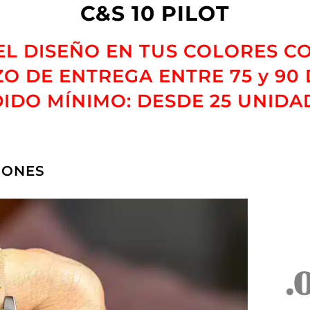
C&S 10 PILOT
L DISEÑO EN TUS COLORES C
O DE ENTREGA ENTRE 75 y 90 
IDO MÍNIMO: DESDE 25 UNIDA
IONES
.