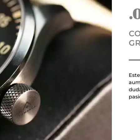
.
C
G
Este
aume
duda
pasi