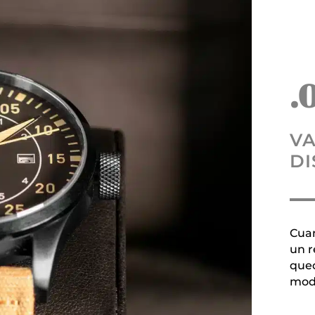
.
VA
DI
Cuan
un r
qued
mod