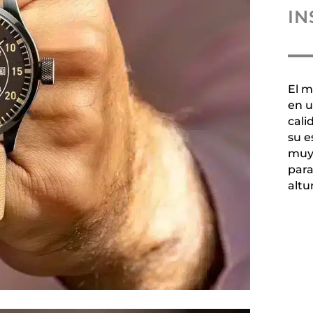
IN
El m
en u
cali
su e
muy 
para
altu