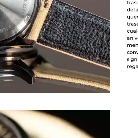
tras
deta
qued
tras
cual
aniv
memo
conv
sign
rega