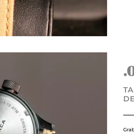
.
TA
DE
Grab