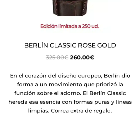
BERLÍN CLASSIC ROSE GOLD
EL
EL
325.00
€
260.00
€
PRECIO
PRECIO
ORIGINAL
ACTUAL
En el corazón del diseño europeo, Berlín dio
ERA:
ES:
forma a un movimiento que priorizó la
325.00€.
260.00€.
función sobre el adorno. El Berlín Classic
hereda esa esencia con formas puras y líneas
limpias. Correa extra de regalo.