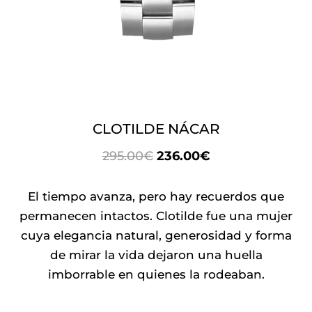
CLOTILDE NÁCAR
EL
EL
295.00
€
236.00
€
PRECIO
PRECIO
ORIGINAL
ACTUAL
El tiempo avanza, pero hay recuerdos que
ERA:
ES:
permanecen intactos. Clotilde fue una mujer
295.00€.
236.00€.
cuya elegancia natural, generosidad y forma
de mirar la vida dejaron una huella
imborrable en quienes la rodeaban.