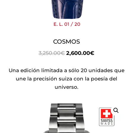
COSMOS
EL
EL
3,250.00
€
2,600.00
€
PRECIO
PRECIO
ORIGINAL
ACTUAL
Una edición limitada a sólo 20 unidades que
ERA:
ES:
une la precisión suiza con la poesía del
3,250.00€.
2,600.00€.
universo.