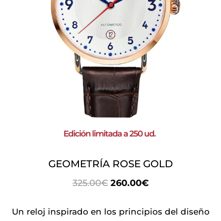
GEOMETRÍA ROSE GOLD
EL
EL
325.00
€
260.00
€
PRECIO
PRECIO
ORIGINAL
ACTUAL
Un reloj inspirado en los principios del diseño