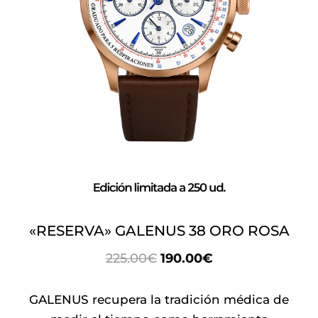
«RESERVA» GALENUS 38 ORO ROSA
EL
EL
225.00
€
190.00
€
PRECIO
PRECIO
ORIGINAL
ACTUAL
GALENUS recupera la tradición médica de
ERA:
ES: