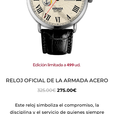
RELOJ OFICIAL DE LA ARMADA ACERO
EL
EL
325.00
€
275.00
€
PRECIO
PRECIO
ORIGINAL
ACTUAL
Este reloj simboliza el compromiso, la
ERA:
ES:
disciplina y el servicio de quienes siempre