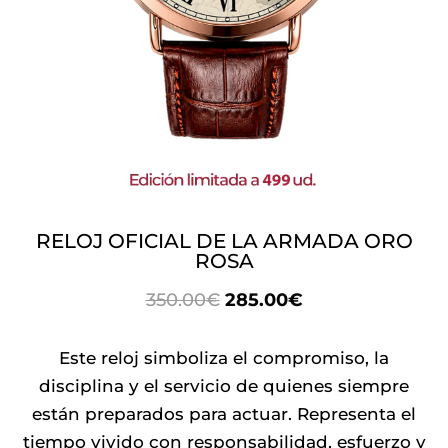
RELOJ OFICIAL DE LA ARMADA ORO
ROSA
EL
EL
350.00
€
285.00
€
PRECIO
PRECIO
ORIGINAL
ACTUAL
Este reloj simboliza el compromiso, la
ERA:
ES:
disciplina y el servicio de quienes siempre
350.00€.
285.00€.
están preparados para actuar. Representa el
tiempo vivido con responsabilidad, esfuerzo y