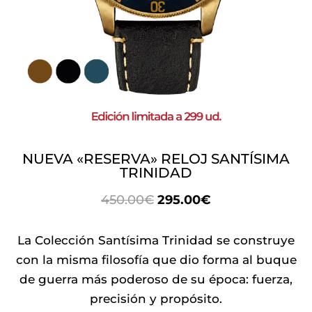
NUEVA «RESERVA» RELOJ SANTÍSIMA
TRINIDAD
EL
EL
450.00
€
295.00
€
PRECIO
PRECIO
ORIGINAL
ACTUAL
La Colección Santísima Trinidad se construye
ERA:
ES:
con la misma filosofía que dio forma al buque
450.00€.
295.00€.
de guerra más poderoso de su época: fuerza,
precisión y propósito.