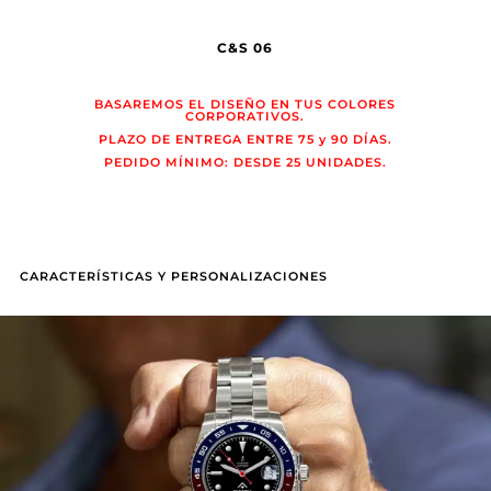
C&S 06
BASAREMOS EL DISEÑO EN TUS COLORES
CORPORATIVOS.
PLAZO DE ENTREGA ENTRE 75 y 90 DÍAS.
PEDIDO MÍNIMO: DESDE 25 UNIDADES.
CARACTERÍSTICAS Y PERSONALIZACIONES