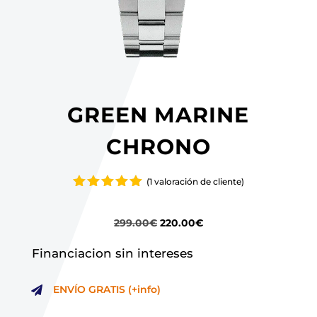
GREEN MARINE
CHRONO
(
1
valoración de cliente)
Valorado
con
5.00
de 5 en
El
El
299.00
€
220.00
€
base a
precio
precio
valoración
Financiacion sin intereses
de un
original
actual
cliente
era:
es:
ENVÍO GRATIS (+info)

299.00€.
220.00€.