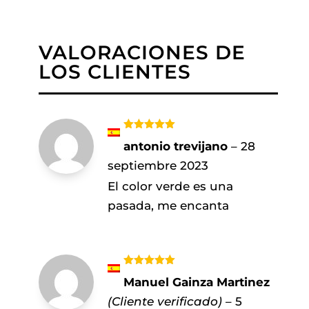
VALORACIONES DE
LOS CLIENTES
Valorado
antonio trevijano
–
28
con
5
de 5
septiembre 2023
El color verde es una
pasada, me encanta
Valorado
Manuel Gainza Martinez
con
5
de 5
(Cliente verificado)
–
5