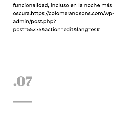
funcionalidad, incluso en la noche más
oscura.https://colomerandsons.com/wp-
admin/post.php?
post=55275&action=edit&lang=es#
.07