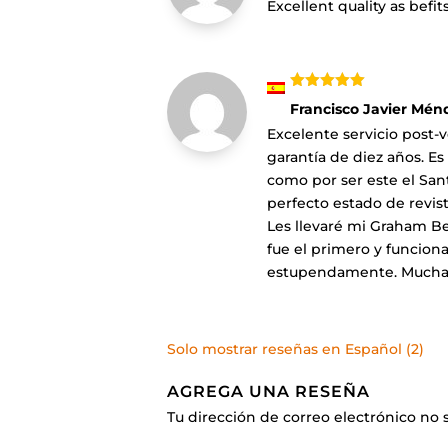
Excellent quality as befi
Valorado
Francisco Javier Mén
con
5
de 5
Excelente servicio post-v
garantía de diez años. E
como por ser este el San
perfecto estado de revist
Les llevaré mi Graham Be
fue el primero y funcio
estupendamente. Muchas g
Solo mostrar reseñas en Español (2)
AGREGA UNA RESEÑA
Tu dirección de correo electrónico no 