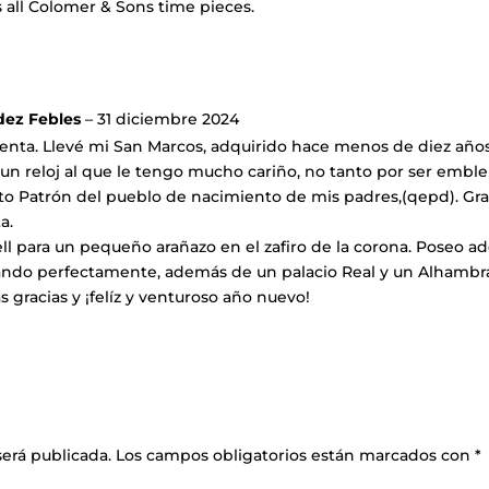
ts all Colomer & Sons time pieces.
dez Febles
–
31 diciembre 2024
enta. Llevé mi San Marcos, adquirido hace menos de diez años 
s un reloj al que le tengo mucho cariño, no tanto por ser embl
to Patrón del pueblo de nacimiento de mis padres,(qepd). Graci
a.
ll para un pequeño arañazo en el zafiro de la corona. Poseo 
nando perfectamente, además de un palacio Real y un Alhambr
racias y ¡felíz y venturoso año nuevo!
será publicada.
Los campos obligatorios están marcados con
*