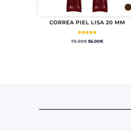
CORREA PIEL LISA 20 MM
Valorado
EL
EL
70.00
€
56.00
€
con
5.00
PRECIO
PRECIO
de 5
ORIGINAL
ACTUAL
ERA:
ES:
70.00€.
56.00€.