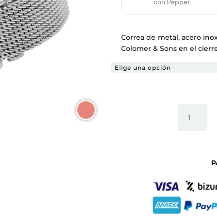
con Pepper.
Correa de metal, acero ino
Colomer & Sons en el cierr
CORREA
MILANES
HOMBRE
-
20
P
MM
CANTIDA