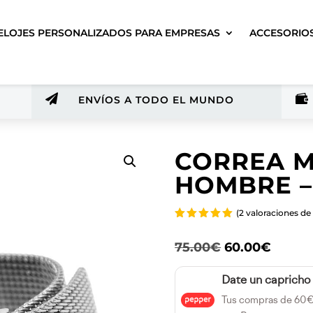
ELOJES PERSONALIZADOS PARA EMPRESAS
ACCESORIO


ENVÍOS A TODO EL MUNDO
CORREA M
HOMBRE –
(
2
valoraciones de 
Valorado
con
5.00
El
El
75.00
€
60.00
€
de 5 en
base a
precio
precio
valoracion
original
actual
es de
Date un capricho
clientes
era:
es:
Tus compras de 60€
75.00€.
60.00