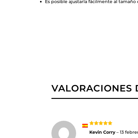
Es posible ajustarla fácilmente al tamaño
VALORACIONES D
Valorado
Kevin Corry
–
13 febre
con
5
de 5