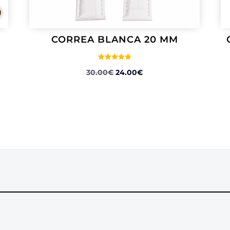
CORREA BLANCA 20 MM
Valorado
EL
EL
30.00
€
24.00
€
con
5.00
PRECIO
PRECIO
de 5
ORIGINAL
ACTUAL
ERA:
ES:
30.00€.
24.00€.