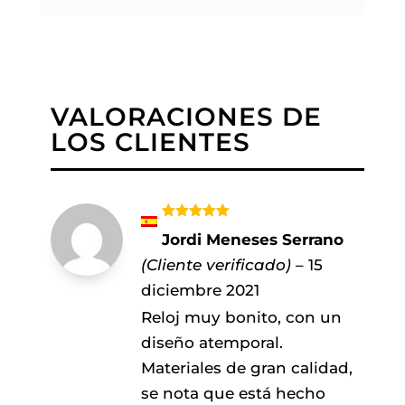
VALORACIONES DE
LOS CLIENTES
Valorado
Jordi Meneses Serrano
con
5
de 5
(Cliente verificado)
–
15
diciembre 2021
Reloj muy bonito, con un
diseño atemporal.
Materiales de gran calidad,
se nota que está hecho