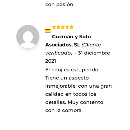
con pasión.
Valorado
Guzmán y Soto
con
5
de 5
Asociados, SL
(Cliente
verificado)
–
31 diciembre
2021
El reloj es estupendo.
Tiene un aspecto
inmejorable, con una gran
calidad en todos los
detalles. Muy contento
con la compra.