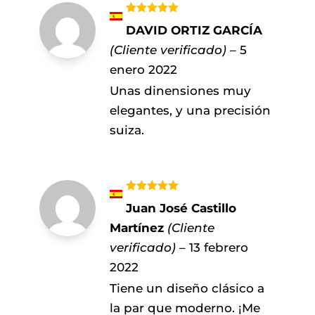
Valorado
DAVID ORTIZ GARCÍA
con
5
de 5
(Cliente verificado)
–
5
enero 2022
Unas dinensiones muy
elegantes, y una precisión
suiza.
Valorado
Juan José Castillo
con
5
de 5
Martínez
(Cliente
verificado)
–
13 febrero
2022
Tiene un diseño clásico a
la par que moderno. ¡Me