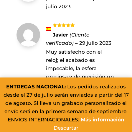
julio 2023
Valorado
Javier
(Cliente
con
5
de 5
verificado)
–
29 julio 2023
Muy satisfecho con el
reloj; el acabado es
impecable, la esfera
preciosa y de precisión un
10! Cómodo en la muñeca,
ENTREGAS NACIONAL:
Los pedidos realizados
buena visión de la hora
desde el 27 de julio serán enviados a partir del 17
tanto de dia como de
de agosto. Si lleva un grabado personalizado el
noche.
envío será en la primera semana de septiembre.
ENVIOS INTERNACIONALES:
Más información
Descartar