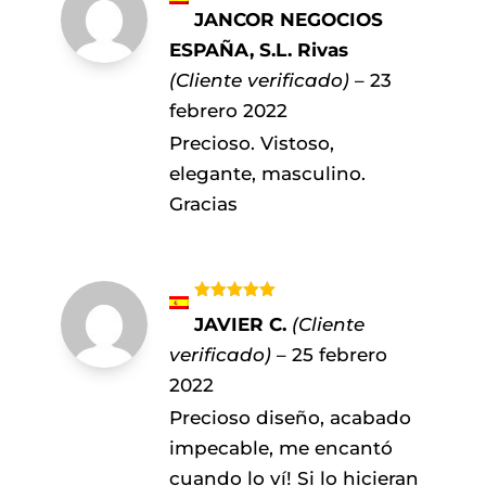
Valorado
JANCOR NEGOCIOS
con
4
de
5
ESPAÑA, S.L. Rivas
(Cliente verificado)
–
23
febrero 2022
Precioso. Vistoso,
elegante, masculino.
Gracias
Valorado
JAVIER C.
(Cliente
con
5
de 5
verificado)
–
25 febrero
2022
Precioso diseño, acabado
impecable, me encantó
cuando lo ví! Si lo hicieran