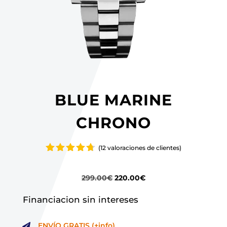
BLUE MARINE
CHRONO
(
12
valoraciones de clientes)
Valorado
con
4.67
de 5 en
El
El
299.00
€
220.00
€
base a
precio
precio
valoracio
Financiacion sin intereses
nes de
original
actual
clientes
era:
es:
ENVÍO GRATIS (+info)
