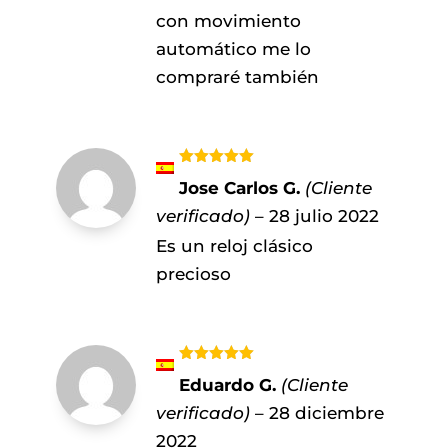
con movimiento
automático me lo
compraré también
Valorado
Jose Carlos G.
(Cliente
con
5
de 5
verificado)
–
28 julio 2022
Es un reloj clásico
precioso
Valorado
Eduardo G.
(Cliente
con
5
de 5
verificado)
–
28 diciembre
2022