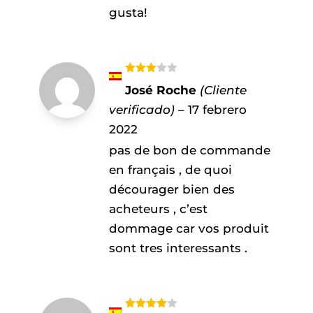
gusta!
Valorad
José Roche
(Cliente
o con
3
de 5
verificado)
–
17 febrero
2022
pas de bon de commande
en français , de quoi
décourager bien des
acheteurs , c’est
dommage car vos produit
sont tres interessants .