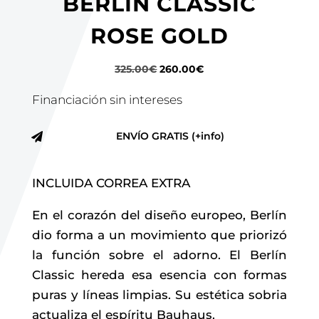
BERLÍN CLASSIC
ROSE GOLD
El
El
325.00
€
260.00
€
precio
precio
Financiación sin intereses
original
actual
era:
es:
ENVÍO GRATIS (+info)

325.00€.
260.00€.
INCLUIDA CORREA EXTRA
En el corazón del diseño europeo, Berlín
dio forma a un movimiento que priorizó
la función sobre el adorno. El Berlín
Classic hereda esa esencia con formas
puras y líneas limpias. Su estética sobria
actualiza el espíritu Bauhaus.