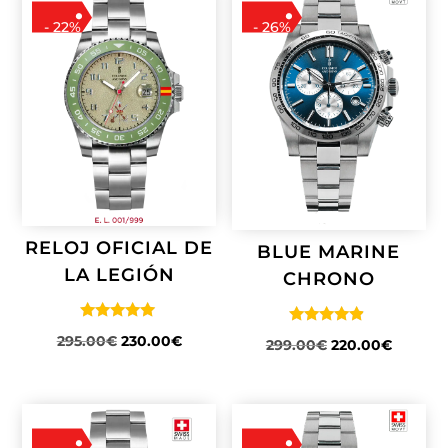
- 22%
- 26%
RELOJ OFICIAL DE
BLUE MARINE
LA LEGIÓN
CHRONO
Valorado
Valorado
EL
EL
295.00
€
230.00
€
EL
EL
299.00
€
220.00
€
con
con
4.93
4.67
PRECIO
PRECIO
PRECIO
PRECIO
de 5
de 5
ORIGINAL
ACTUAL
ORIGINAL
ACTUA
ERA:
ES:
ERA:
ES:
295.00€.
230.00€.
299.00€.
220.00€