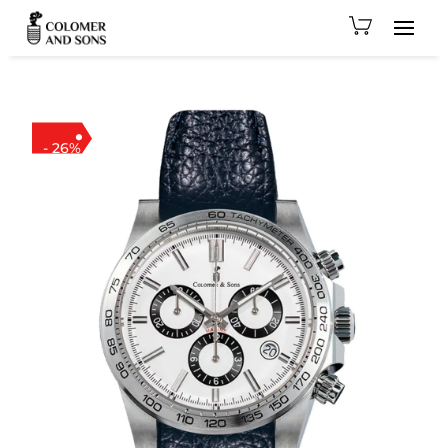
- 26%