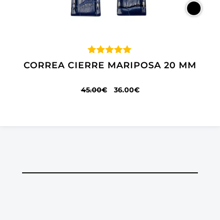
Valorado
CORREA CIERRE MARIPOSA 20 MM
con
5.00
de 5
EL
EL
45.00
€
36.00
€
PRECIO
PRECIO
ORIGINAL
ACTUAL
ERA:
ES:
45.00€.
36.00€.