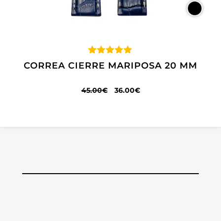
Valorado
CORREA CIERRE MARIPOSA 20 MM
con
5.00
de 5
EL
EL
45.00
€
36.00
€
PRECIO
PRECIO
ORIGINAL
ACTUAL
ERA:
ES:
45.00€.
36.00€.